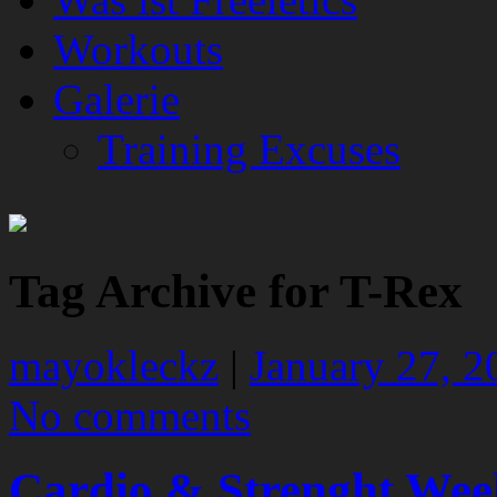
Workouts
Galerie
Training Excuses
Tag Archive for T-Rex
mayokleckz
|
January 27, 2
No comments
Cardio & Strenght Wee