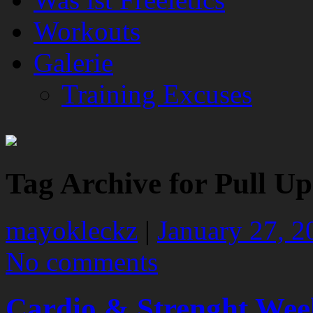
Workouts
Galerie
Training Excuses
Tag Archive for Pull U
mayokleckz
|
January 27, 2
No comments
Cardio & Strenght Wee